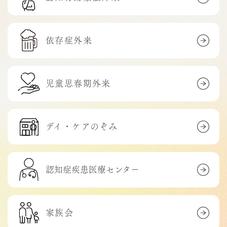
依存症外来
児童思春期外来
デイ・ケアのぞみ
認知症疾患医療センター
家族会