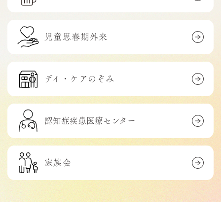
児童思春期外来
デイ・ケアのぞみ
認知症疾患医療センター
家族会