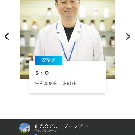
薬剤師
S・O
宇和島病院 薬剤科